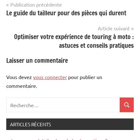
Navigation
Publication précédente
Le guide du tailleur pour des pièces qui durent
de
l’article
Article suivant
Optimiser votre expérience de touring à moto :
astuces et conseils pratiques
Laisser un commentaire
Vous devez
vous connecter
pour publier un
commentaire.
Recherche
Recher
pour
:
ARTICLES RÉCENTS