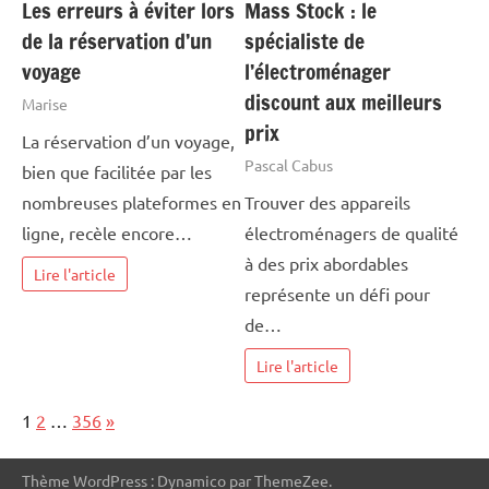
Les erreurs à éviter lors
Mass Stock : le
de la réservation d’un
spécialiste de
voyage
l’électroménager
discount aux meilleurs
Marise
prix
La réservation d’un voyage,
Pascal Cabus
bien que facilitée par les
nombreuses plateformes en
Trouver des appareils
ligne, recèle encore…
électroménagers de qualité
à des prix abordables
Lire l'article
représente un défi pour
de…
Lire l'article
Page:
Next
1
2
…
356
»
Thème WordPress : Dynamico par ThemeZee.