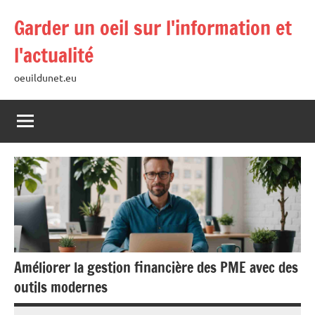
Aller
Garder un oeil sur l'information et
au
contenu
l'actualité
oeuildunet.eu
Améliorer la gestion financière des PME avec des
outils modernes