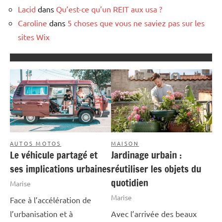
Lacid
dans
Qu’est-ce qu’un REIT aux usa ?
Caroline
dans
5 choses que vous ne saviez pas sur les
sites Wix
AUTOS MOTOS
MAISON
Le véhicule partagé et
Jardinage urbain :
ses implications urbaines
réutiliser les objets du
quotidien
Marise
Marise
Face à l’accélération de
l’urbanisation et à
Avec l’arrivée des beaux