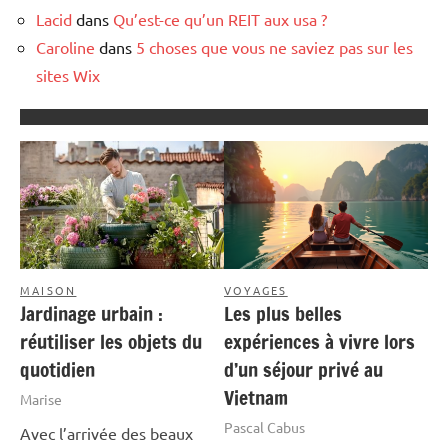
Lacid
dans
Qu’est-ce qu’un REIT aux usa ?
Caroline
dans
5 choses que vous ne saviez pas sur les
sites Wix
MAISON
VOYAGES
Jardinage urbain :
Les plus belles
réutiliser les objets du
expériences à vivre lors
quotidien
d’un séjour privé au
Vietnam
Marise
Pascal Cabus
Avec l’arrivée des beaux