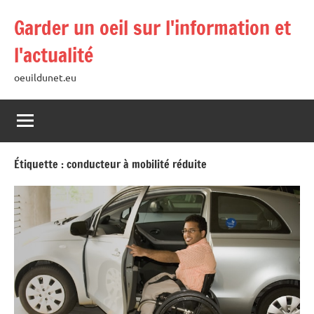
Aller
Garder un oeil sur l'information et
au
contenu
l'actualité
oeuildunet.eu
Étiquette :
conducteur à mobilité réduite