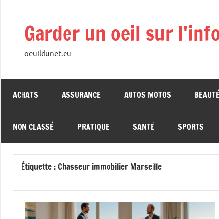
Aller
au
Garder un oeil sur l'inf
contenu
oeuildunet.eu
ACHATS
ASSURANCE
AUTOS MOTOS
BEAUT
NON CLASSÉ
PRATIQUE
SANTÉ
SPORTS
Étiquette :
Chasseur immobilier Marseille